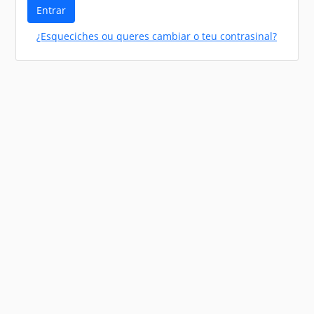
Entrar
¿Esqueciches ou queres cambiar o teu contrasinal?